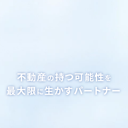
不動産
持つ可能性
の
を
最大限
生かすパートナー
に