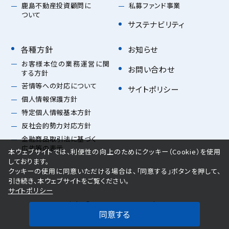
鹿島不動産投資顧問に
私募ファンド事業
ついて
サステナビリティ
各種方針
お知らせ
お客様本位の業務運営に関
お問い合わせ
する方針
苦情等への対応について
サイトポリシー
個人情報保護方針
特定個人情報基本方針
反社会的勢力対応方針
金融商品取引法に基づく
広告等の表示
本ウェブサイトでは、利便性の向上のためにクッキー（Cookie）を使用
しております。
クッキーの使用に同意いただける場合は、「同意する」ボタンを押して、
引き続き、本ウェブサイトをご覧ください。
サイトポリシー
Copyright ©
2026
KAJIMA Real Estate
Investment Advisors All Rights Reserved.
同意する